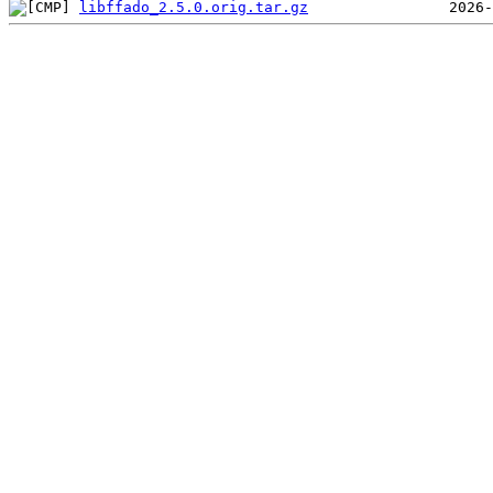
libffado_2.5.0.orig.tar.gz