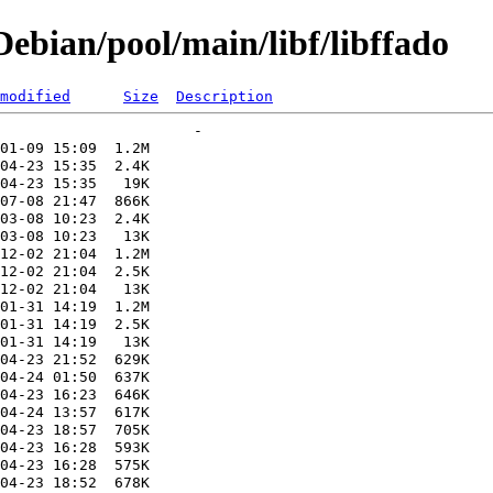
bian/pool/main/libf/libffado
modified
Size
Description