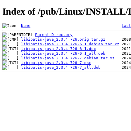
Index of /pub/Linux/INSTALL/De
Name
Last
Parent Directory
libibatis-java_2.3.4.726.orig.tar.gz
libibatis-java_2.3.4.726-6.1.debian.tar.xz
libibatis-java_2.3.4.726-6.1.dsc
libibatis-java_2.3.4.726-6.1_all.deb
libibatis-java_2.3.4.726-7.debian.tar.xz
libibatis-java_2.3.4.726-7.dsc
libibatis-java_2.3.4.726-7_all.deb