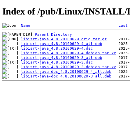
Index of /pub/Linux/INSTALL/De
Name
Last 
Parent Directory
libisrt-java_4.8.20100629.orig.tar.gz
libisrt-java_4.8.20100629-4_all.deb
libisrt-java_4.8.20100629-4.dsc
libisrt-java_4.8.20100629-4.debian.tar.xz
libisrt-java_4.8.20100629-3_all.deb
libisrt-java_4.8.20100629-3.dsc
libisrt-java_4.8.20100629-3.debian.tar.xz
libisrt-java-doc_4.8.20100629-4_all.deb
libisrt-java-doc_4.8.20100629-3_all.deb