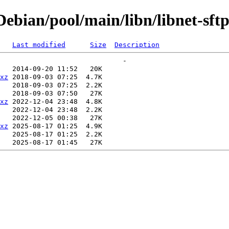
bian/pool/main/libn/libnet-sftp-
Last modified
Size
Description
xz
xz
xz