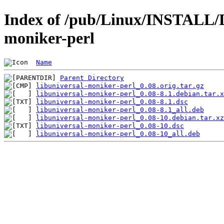
Index of /pub/Linux/INSTALL/De
moniker-perl
Name
Parent Directory
libuniversal-moniker-perl_0.08.orig.tar.gz
libuniversal-moniker-perl_0.08-8.1.debian.tar.x
libuniversal-moniker-perl_0.08-8.1.dsc
libuniversal-moniker-perl_0.08-8.1_all.deb
libuniversal-moniker-perl_0.08-10.debian.tar.xz
libuniversal-moniker-perl_0.08-10.dsc
libuniversal-moniker-perl_0.08-10_all.deb