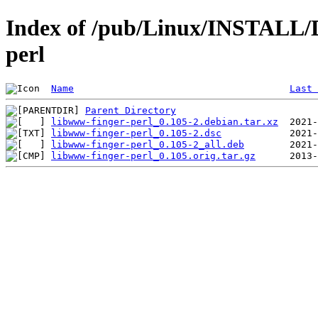
Index of /pub/Linux/INSTALL/D
perl
Name
Last 
Parent Directory
libwww-finger-perl_0.105-2.debian.tar.xz
libwww-finger-perl_0.105-2.dsc
libwww-finger-perl_0.105-2_all.deb
libwww-finger-perl_0.105.orig.tar.gz