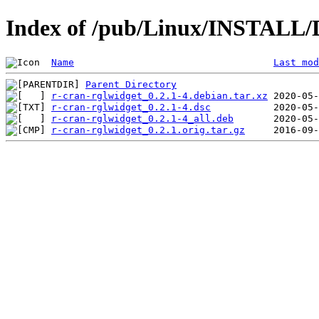
Index of /pub/Linux/INSTALL/D
Name
Last mod
Parent Directory
r-cran-rglwidget_0.2.1-4.debian.tar.xz
r-cran-rglwidget_0.2.1-4.dsc
r-cran-rglwidget_0.2.1-4_all.deb
r-cran-rglwidget_0.2.1.orig.tar.gz