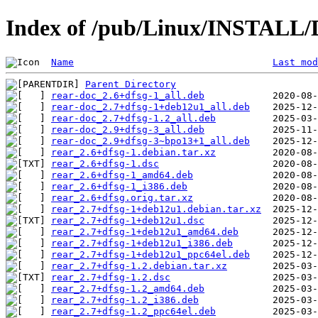
Index of /pub/Linux/INSTALL/D
Name
Last mod
Parent Directory
rear-doc_2.6+dfsg-1_all.deb
rear-doc_2.7+dfsg-1+deb12u1_all.deb
rear-doc_2.7+dfsg-1.2_all.deb
rear-doc_2.9+dfsg-3_all.deb
rear-doc_2.9+dfsg-3~bpo13+1_all.deb
rear_2.6+dfsg-1.debian.tar.xz
rear_2.6+dfsg-1.dsc
rear_2.6+dfsg-1_amd64.deb
rear_2.6+dfsg-1_i386.deb
rear_2.6+dfsg.orig.tar.xz
rear_2.7+dfsg-1+deb12u1.debian.tar.xz
rear_2.7+dfsg-1+deb12u1.dsc
rear_2.7+dfsg-1+deb12u1_amd64.deb
rear_2.7+dfsg-1+deb12u1_i386.deb
rear_2.7+dfsg-1+deb12u1_ppc64el.deb
rear_2.7+dfsg-1.2.debian.tar.xz
rear_2.7+dfsg-1.2.dsc
rear_2.7+dfsg-1.2_amd64.deb
rear_2.7+dfsg-1.2_i386.deb
rear_2.7+dfsg-1.2_ppc64el.deb