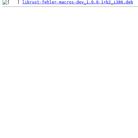
librust-fehler-macros-dev_1.0.0-1+b2_i386.deb