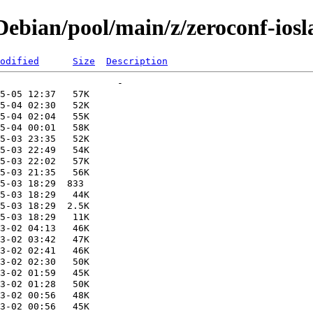
ebian/pool/main/z/zeroconf-iosl
odified
Size
Description