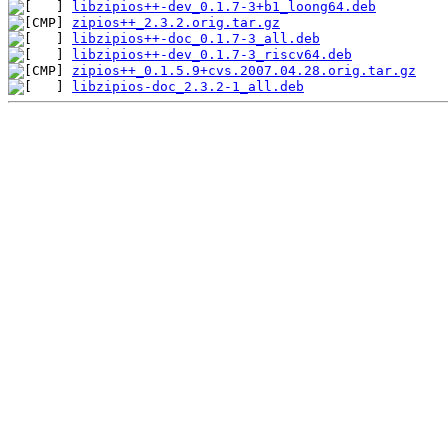
libzipios++-dev_0.1.7-3+b1_loong64.deb
zipios++_2.3.2.orig.tar.gz
libzipios++-doc_0.1.7-3_all.deb
libzipios++-dev_0.1.7-3_riscv64.deb
zipios++_0.1.5.9+cvs.2007.04.28.orig.tar.gz
libzipios-doc_2.3.2-1_all.deb