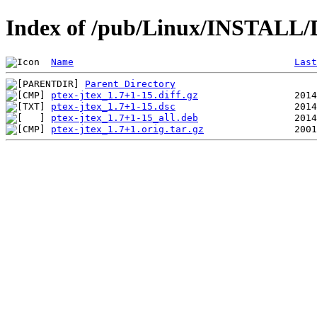
Index of /pub/Linux/INSTALL/De
Name
Last
Parent Directory
ptex-jtex_1.7+1-15.diff.gz
ptex-jtex_1.7+1-15.dsc
ptex-jtex_1.7+1-15_all.deb
ptex-jtex_1.7+1.orig.tar.gz