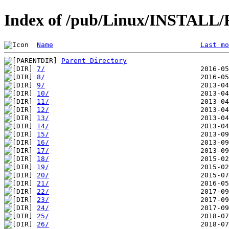
Index of /pub/Linux/INSTALL/R
Name
Last mo
Parent Directory
7/
8/
9/
10/
11/
12/
13/
14/
15/
16/
17/
18/
19/
20/
21/
22/
23/
24/
25/
26/