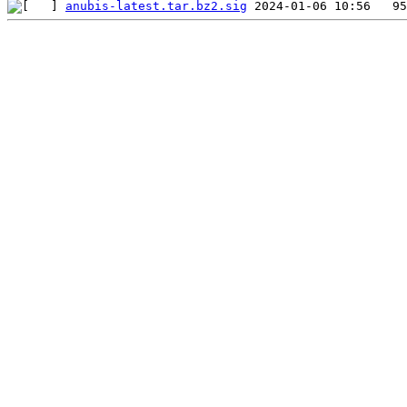
anubis-latest.tar.bz2.sig