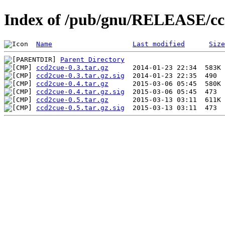
Index of /pub/gnu/RELEASE/c
Name
Last modified
Size
Parent Directory
ccd2cue-0.3.tar.gz
ccd2cue-0.3.tar.gz.sig
ccd2cue-0.4.tar.gz
ccd2cue-0.4.tar.gz.sig
ccd2cue-0.5.tar.gz
ccd2cue-0.5.tar.gz.sig