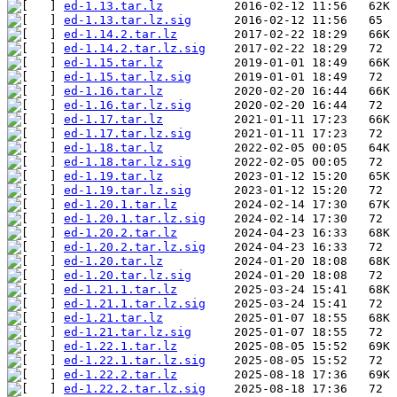
ed-1.13.tar.lz
ed-1.13.tar.lz.sig
ed-1.14.2.tar.lz
ed-1.14.2.tar.lz.sig
ed-1.15.tar.lz
ed-1.15.tar.lz.sig
ed-1.16.tar.lz
ed-1.16.tar.lz.sig
ed-1.17.tar.lz
ed-1.17.tar.lz.sig
ed-1.18.tar.lz
ed-1.18.tar.lz.sig
ed-1.19.tar.lz
ed-1.19.tar.lz.sig
ed-1.20.1.tar.lz
ed-1.20.1.tar.lz.sig
ed-1.20.2.tar.lz
ed-1.20.2.tar.lz.sig
ed-1.20.tar.lz
ed-1.20.tar.lz.sig
ed-1.21.1.tar.lz
ed-1.21.1.tar.lz.sig
ed-1.21.tar.lz
ed-1.21.tar.lz.sig
ed-1.22.1.tar.lz
ed-1.22.1.tar.lz.sig
ed-1.22.2.tar.lz
ed-1.22.2.tar.lz.sig