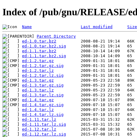
Index of /pub/gnu/RELEASE/e
Name
Last modified
Size
Parent Directory
ed-1.0.tar.bz2
ed-1.0.tar.bz2.sig
ed-1.1.tar.bz2
ed-1.1.tar.bz2.sig
ed-1.2.tar.gz
ed-1.2.tar.gz.sig
ed-1.2.tar.lz
ed-1.2.tar.lz.sig
ed-1.3.tar.gz
ed-1.3.tar.gz.sig
ed-1.3.tar.lz
ed-1.3.tar.lz.sig
ed-1.4.tar.gz
ed-1.4.tar.gz.sig
ed-1.4.tar.lz
ed-1.4.tar.lz.sig
ed-1.11.tar.lz
ed-1.11.tar.lz.sig
ed-1.12.tar.lz
ed-1.12.tar.lz.sig