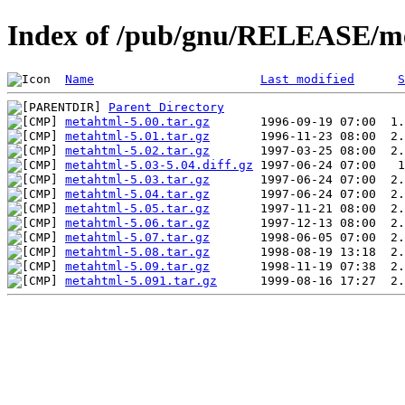
Index of /pub/gnu/RELEASE/m
Name
Last modified
S
Parent Directory
metahtml-5.00.tar.gz
metahtml-5.01.tar.gz
metahtml-5.02.tar.gz
metahtml-5.03-5.04.diff.gz
metahtml-5.03.tar.gz
metahtml-5.04.tar.gz
metahtml-5.05.tar.gz
metahtml-5.06.tar.gz
metahtml-5.07.tar.gz
metahtml-5.08.tar.gz
metahtml-5.09.tar.gz
metahtml-5.091.tar.gz