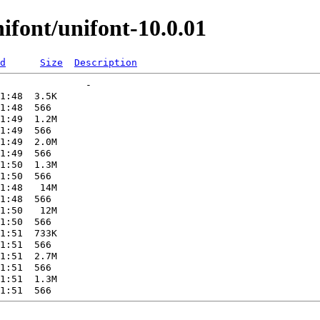
font/unifont-10.0.01
d
Size
Description