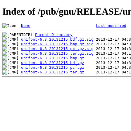
Index of /pub/gnu/RELEASE/uni
Name
Last modified
Parent Directory
unifont-6.3.20131215.bdf.gz.sig
unifont-6.3.20131215.bmp.gz.sig
unifont-6.3.20131215.pcf.gz.sig
unifont-6.3.20131215.tar.gz.sig
unifont-6.3.20131215.bmp.gz
unifont-6.3.20131215.bdf.gz
unifont-6.3.20131215.pcf.gz
unifont-6.3.20131215.tar.gz