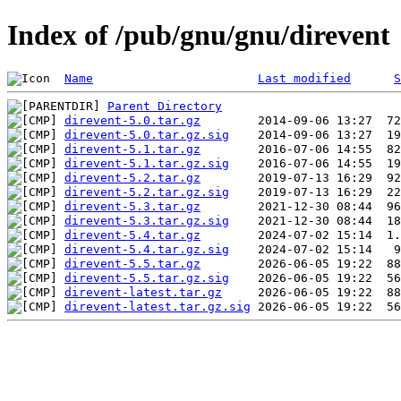
Index of /pub/gnu/gnu/direvent
Name
Last modified
S
Parent Directory
direvent-5.0.tar.gz
direvent-5.0.tar.gz.sig
direvent-5.1.tar.gz
direvent-5.1.tar.gz.sig
direvent-5.2.tar.gz
direvent-5.2.tar.gz.sig
direvent-5.3.tar.gz
direvent-5.3.tar.gz.sig
direvent-5.4.tar.gz
direvent-5.4.tar.gz.sig
direvent-5.5.tar.gz
direvent-5.5.tar.gz.sig
direvent-latest.tar.gz
direvent-latest.tar.gz.sig