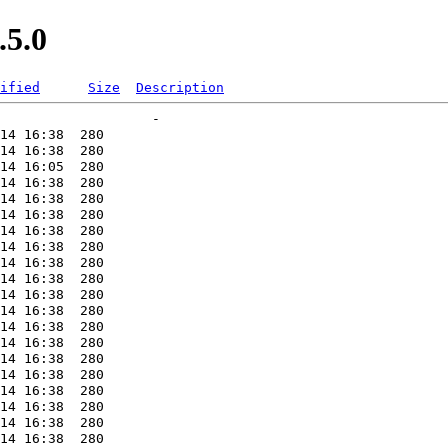
.5.0
ified
Size
Description