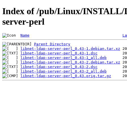
Index of /pub/Linux/INSTALL/De
server-perl
Name
La
Parent Directory
libnet-ldap-server-perl_0.43-1.debian.tar.xz
libnet-ldap-server-perl_0.43-1.dsc
libnet-ldap-server-perl_0.43-1_all.deb
libnet-ldap-server-perl_0.43-2.debian.tar.xz
libnet-ldap-server-perl_0.43-2.dsc
libnet-ldap-server-perl_0.43-2_all.deb
libnet-ldap-server-perl_0.43.orig.tar.gz