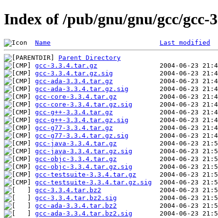
Index of /pub/gnu/gnu/gcc/gcc-3
Name
Last modified
Parent Directory
gcc-3.3.4.tar.gz
gcc-3.3.4.tar.gz.sig
gcc-ada-3.3.4.tar.gz
gcc-ada-3.3.4.tar.gz.sig
gcc-core-3.3.4.tar.gz
gcc-core-3.3.4.tar.gz.sig
gcc-g++-3.3.4.tar.gz
gcc-g++-3.3.4.tar.gz.sig
gcc-g77-3.3.4.tar.gz
gcc-g77-3.3.4.tar.gz.sig
gcc-java-3.3.4.tar.gz
gcc-java-3.3.4.tar.gz.sig
gcc-objc-3.3.4.tar.gz
gcc-objc-3.3.4.tar.gz.sig
gcc-testsuite-3.3.4.tar.gz
gcc-testsuite-3.3.4.tar.gz.sig
gcc-3.3.4.tar.bz2
gcc-3.3.4.tar.bz2.sig
gcc-ada-3.3.4.tar.bz2
gcc-ada-3.3.4.tar.bz2.sig