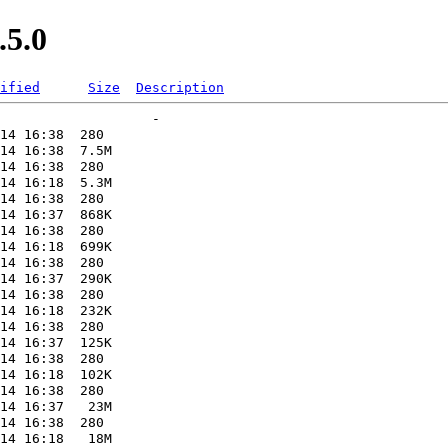
.5.0
ified
Size
Description